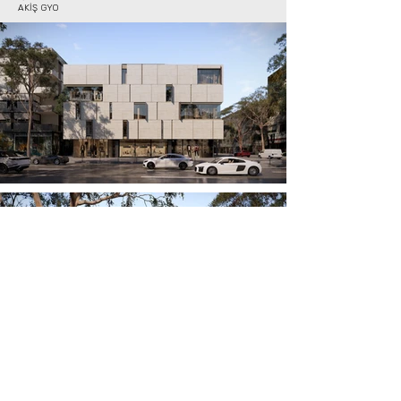
AKİŞ GYO
< PROJELER
İLETİŞİM >