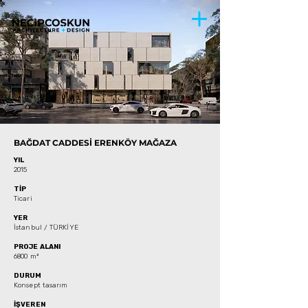
BAĞDAT CADDESİ ERENKÖY MAĞAZA
YIL
2015
TİP
Ticari
YER
İstanbul / TÜRKİYE
PROJE ALANI
6800
m²
DURUM
Konsept tasarım
İŞVEREN